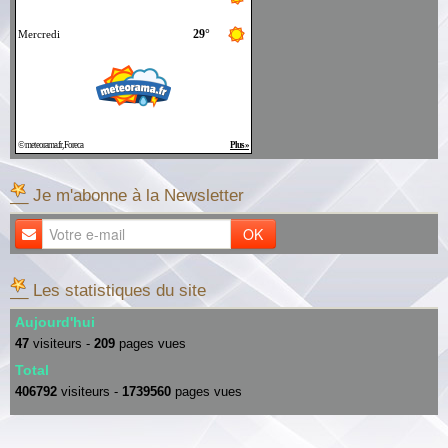
__ Je m'abonne à la Newsletter
OK
__ Les statistiques du site
Aujourd'hui
47
visiteurs -
209
pages vues
Total
406792
visiteurs -
1739560
pages vues