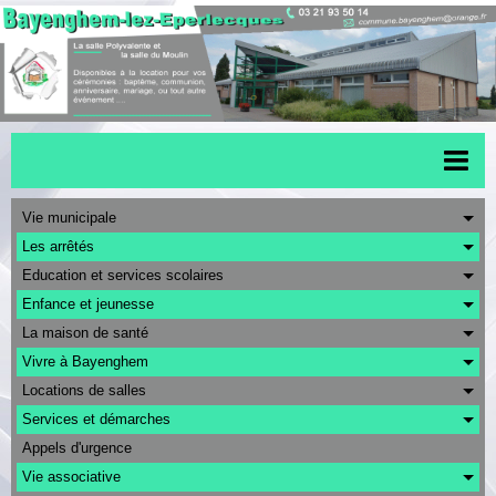
Accueil
Vie municipale
Les arrêtés
Menu scolaire
Education et services scolaires
Actualités
Enfance et jeunesse
La maison de santé
Transports
Vivre à Bayenghem
Urbanisme
Locations de salles
CAPSO
Services et démarches
Appels d'urgence
Agenda
Vie associative