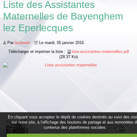
Liste des Assistantes
Maternelles de Bayenghem
lez Eperlecques
Par
lacleweb
Le mardi, 05 janvier 2016
Télécharger et imprimer la liste :
liste-assistantes-maternelles.pdf
(28.37 Ko)
En cliquant vous acceptez le dépôt de cookies destinés au suivi des vis
sur notre site, à l'affichage des boutons de partage et aux remontées 
contenus des plateformes sociales.