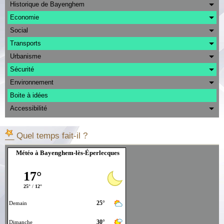
Albums
Historique de Bayenghem
Economie
Contact
Social
Transports
Urbanisme
Sécurité
Environnement
Boite à idées
Accessibilité
__ Quel temps fait-il ?
Météo à Bayenghem-lès-Éperlecques