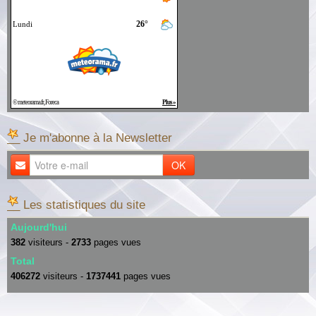
__ Je m'abonne à la Newsletter
OK
__ Les statistiques du site
Aujourd'hui
382
visiteurs -
2733
pages vues
Total
406272
visiteurs -
1737441
pages vues