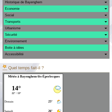
Albums
Historique de Bayenghem
Economie
Contact
Social
Transports
Urbanisme
Sécurité
Environnement
Boite à idées
Accessibilité
__ Quel temps fait-il ?
Météo à Bayenghem-lès-Éperlecques