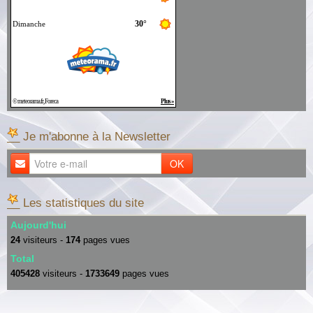
__ Je m'abonne à la Newsletter
OK
__ Les statistiques du site
Aujourd'hui
24
visiteurs -
174
pages vues
Total
405428
visiteurs -
1733649
pages vues