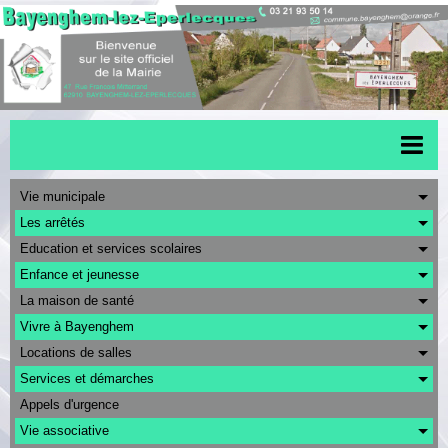
Accueil
Vie municipale
Les arrêtés
Menu scolaire
Education et services scolaires
Actualités
Enfance et jeunesse
La maison de santé
Transports
Vivre à Bayenghem
Urbanisme
Locations de salles
CAPSO
Services et démarches
Appels d'urgence
Agenda
Vie associative