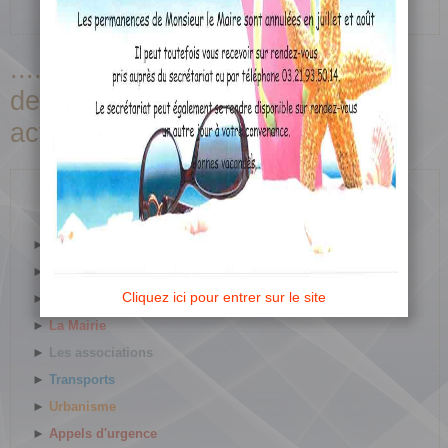
►
Permanences de Monsieur le Maire
............................................Les
dernières
actualités........................
►
Les menus de cantine
►
L
ocation de Salle
Cliquez ici pour entrer sur le site
►
Les divers arrêtés
►
L
a Mairie
►
Les associations
►
Transports
►
Urbanisme
►
Appels d'urgence