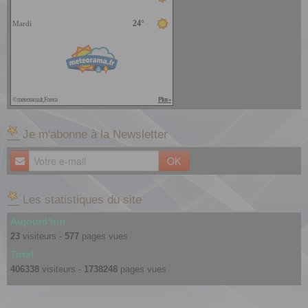
__ Je m'abonne à la Newsletter
OK
__ Les statistiques du site
Aujourd'hui
23
visiteurs -
577
pages vues
Total
406338
visiteurs -
1738248
pages vues