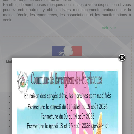
En effet, de nombreuses rubriques sont mises à votre disposition et vous
pourrez entre autres, y obtenir divers renseignements pratiques sur la
mairie, l'école, les commerces, les associations et les manifestations à
venir.
Voir plus...
Maire :
M. Jean-Michel BOUHIN
47 Rue Francois Mitterrand
62910 BAYENGHEM LEZ EPERLECQUES
Tél. : 03 21 93 50 14
Lundi
: 13h30 - 16h30
Mardi
: 09h00 - 12h00 et 14h00 - 18h00
Mercredi
: fermé
Jeudi
: 13h30 - 17h00
Vendredi
: 09h00 - 12h00 et 13h30 - 16h00
Samedi
: 10h00 - 12h00