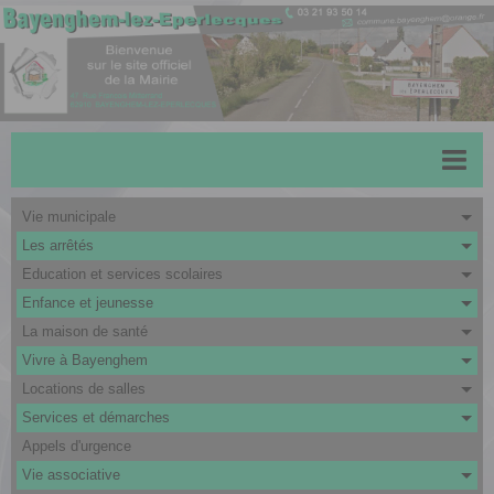
Accueil
Vie municipale
Les arrêtés
Menu scolaire
Education et services scolaires
Actualités
Enfance et jeunesse
La maison de santé
Transports
Vivre à Bayenghem
Urbanisme
Locations de salles
CAPSO
Services et démarches
Appels d'urgence
Agenda
Vie associative