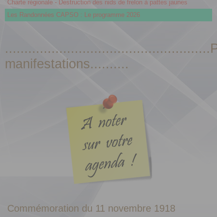
Charte régionale - Destruction des nids de frelon à pattes jaunes
Les Randonnées CAPSO : Le programme 2026
.................................................
manifestations..........
Commémoration du 11 novembre 1918