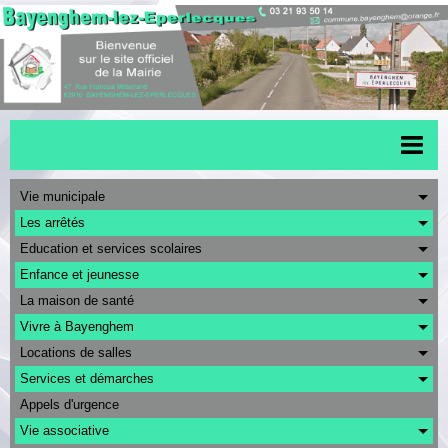
Accueil
Vie municipale
Les arrêtés
Menu scolaire
Education et services scolaires
Actualités
Enfance et jeunesse
La maison de santé
Transports
Vivre à Bayenghem
Urbanisme
Locations de salles
CAPSO
Services et démarches
Appels d'urgence
Agenda
Vie associative