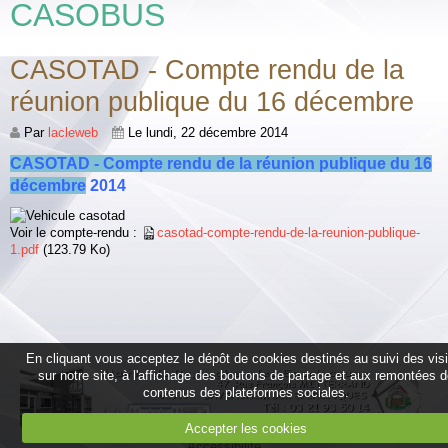
CASOBUS
CASOTAD - Compte rendu de la
réunion publique du 16 décembre
Par
lacleweb
Le lundi, 22 décembre 2014
CASOTAD - Compte rendu de la réunion publique du 16
décembre
2014
Voir le compte-rendu :
casotad-compte-rendu-de-la-reunion-publique-
1.pdf
(123.79 Ko)
En cliquant vous acceptez le dépôt de cookies destinés au suivi des vis
sur notre site, à l'affichage des boutons de partage et aux remontées 
contenus des plateformes sociales.
Accepter les cookies
Accessibilité