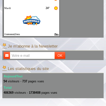
__ Je m'abonne à la Newsletter
OK
__ Les statistiques du site
Aujourd'hui
54
visiteurs -
737
pages vues
Total
406369
visiteurs -
1738408
pages vues