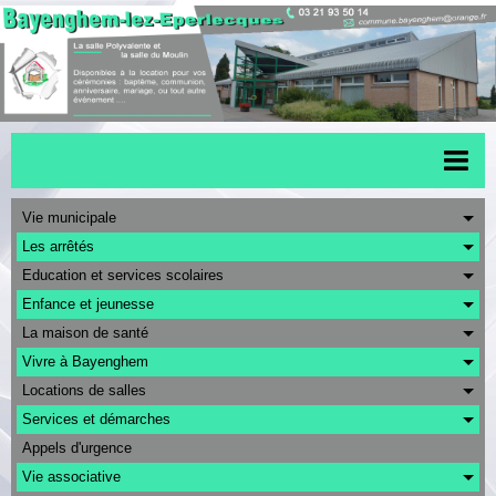
Accueil
Vie municipale
Les arrêtés
Menu scolaire
Education et services scolaires
Actualités
Enfance et jeunesse
La maison de santé
Transports
Vivre à Bayenghem
Urbanisme
Locations de salles
CAPSO
Services et démarches
Appels d'urgence
Agenda
Vie associative