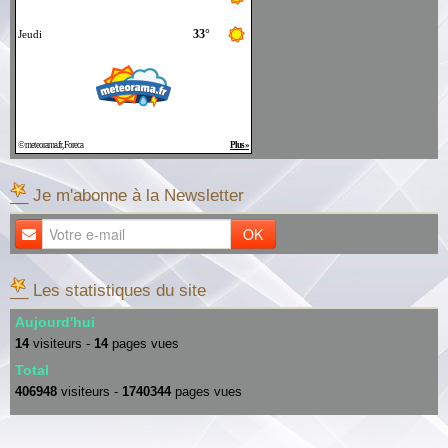
__ Je m'abonne à la Newsletter
OK
__ Les statistiques du site
Aujourd'hui
14
visiteurs -
14
pages vues
Total
406948
visiteurs -
1740344
pages vues