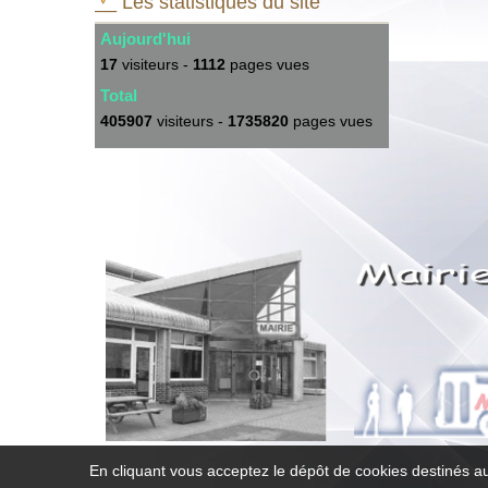
__ Les statistiques du site
Aujourd'hui
17
visiteurs -
1112
pages vues
Total
405907
visiteurs -
1735820
pages vues
En cliquant vous acceptez le dépôt de cookies destinés au