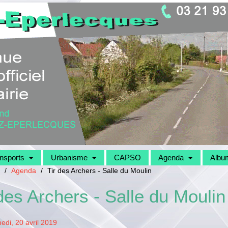
nsports
Urbanisme
CAPSO
Agenda
Albu
/
Agenda
/
Tir des Archers - Salle du Moulin
 des Archers - Salle du Moulin
edi, 20 avril 2019