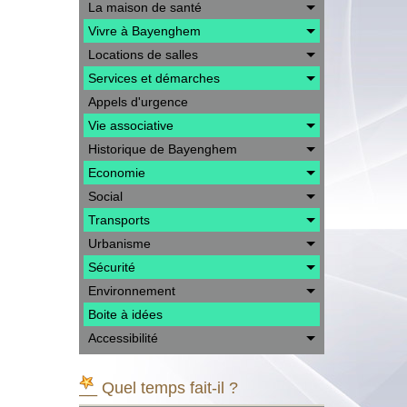
La maison de santé
Vivre à Bayenghem
Locations de salles
Services et démarches
Appels d'urgence
Vie associative
Historique de Bayenghem
Economie
Social
Transports
Urbanisme
Sécurité
Environnement
Boite à idées
Accessibilité
__ Quel temps fait-il ?