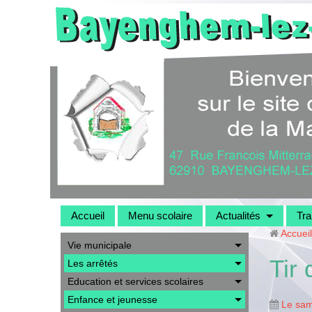
Accueil
Menu scolaire
Actualités
Tra
Accueil
Vie municipale
Tir
Les arrêtés
Education et services scolaires
Enfance et jeunesse
Le sam