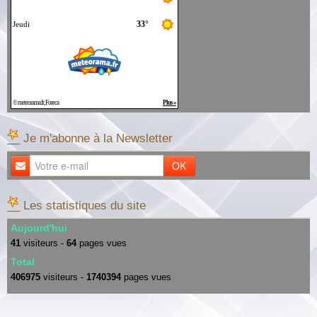
__ Je m'abonne à la Newsletter
OK
__ Les statistiques du site
Aujourd'hui
41
visiteurs -
64
pages vues
Total
406975
visiteurs -
1740394
pages vues