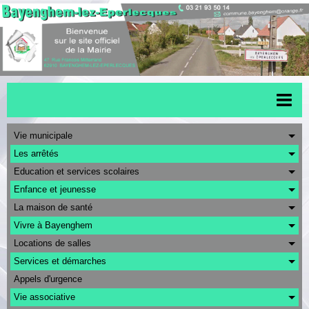
Accueil
Vie municipale
Les arrêtés
Menu scolaire
Education et services scolaires
Actualités
Enfance et jeunesse
La maison de santé
Transports
Vivre à Bayenghem
Urbanisme
Locations de salles
CAPSO
Services et démarches
Appels d'urgence
Agenda
Vie associative