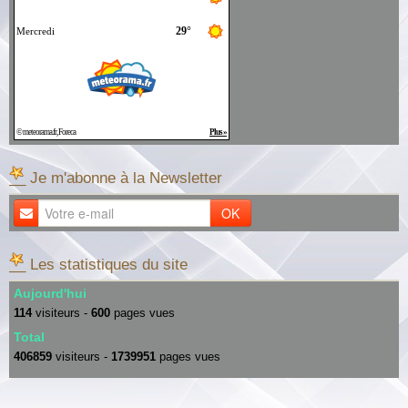
__ Je m'abonne à la Newsletter
OK
__ Les statistiques du site
Aujourd'hui
114
visiteurs -
600
pages vues
Total
406859
visiteurs -
1739951
pages vues