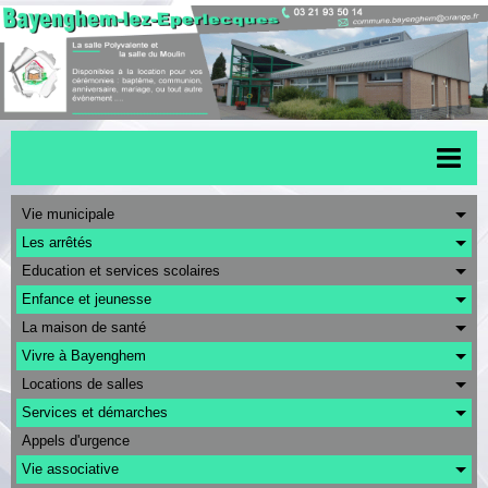
Accueil
Vie municipale
Les arrêtés
Menu scolaire
Education et services scolaires
Actualités
Enfance et jeunesse
La maison de santé
Transports
Vivre à Bayenghem
Urbanisme
Locations de salles
CAPSO
Services et démarches
Appels d'urgence
Agenda
Vie associative