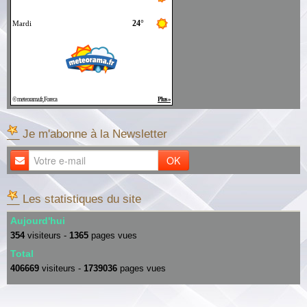
__ Je m'abonne à la Newsletter
OK
__ Les statistiques du site
Aujourd'hui
354
visiteurs -
1365
pages vues
Total
406669
visiteurs -
1739036
pages vues