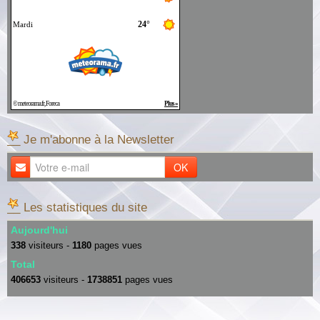
__ Je m'abonne à la Newsletter
OK
__ Les statistiques du site
Aujourd'hui
338
visiteurs -
1180
pages vues
Total
406653
visiteurs -
1738851
pages vues