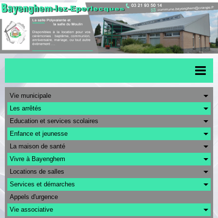
Accueil
Vie municipale
Les arrêtés
Menu scolaire
Education et services scolaires
Actualités
Enfance et jeunesse
La maison de santé
Transports
Vivre à Bayenghem
Urbanisme
Locations de salles
CAPSO
Services et démarches
Appels d'urgence
Agenda
Vie associative