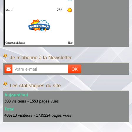
__ Je m'abonne à la Newsletter
OK
__ Les statistiques du site
Aujourd'hui
398
visiteurs -
1553
pages vues
Total
406713
visiteurs -
1739224
pages vues