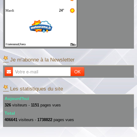
__ Je m'abonne à la Newsletter
OK
__ Les statistiques du site
Aujourd'hui
326
visiteurs -
1151
pages vues
Total
406641
visiteurs -
1738822
pages vues